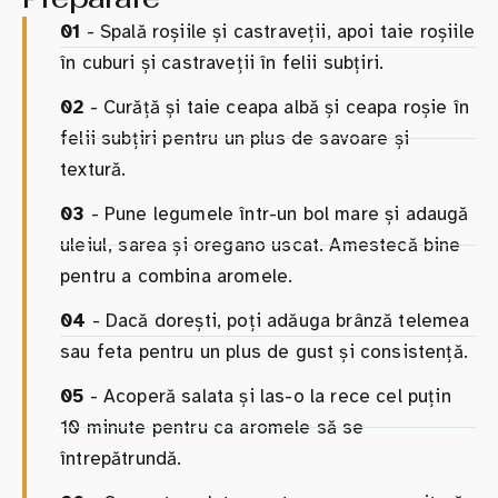
01
- Spală roșiile și castraveții, apoi taie roșiile
în cuburi și castraveții în felii subțiri.
02
- Curăță și taie ceapa albă și ceapa roșie în
felii subțiri pentru un plus de savoare și
textură.
03
- Pune legumele într-un bol mare și adaugă
uleiul, sarea și oregano uscat. Amestecă bine
pentru a combina aromele.
04
- Dacă dorești, poți adăuga brânză telemea
sau feta pentru un plus de gust și consistență.
05
- Acoperă salata și las-o la rece cel puțin
10 minute pentru ca aromele să se
întrepătrundă.