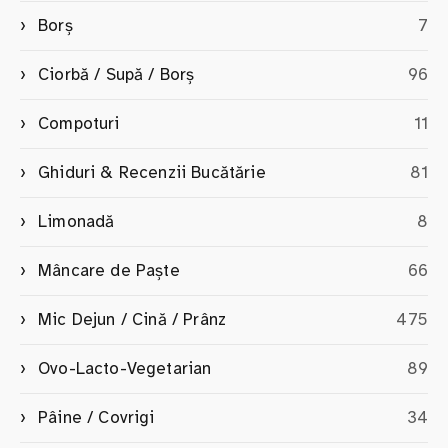
Borș
7
Ciorbă / Supă / Borș
96
Compoturi
11
Ghiduri & Recenzii Bucătărie
81
Limonadă
8
Mâncare de Paște
66
Mic Dejun / Cină / Prânz
475
Ovo-Lacto-Vegetarian
89
Pâine / Covrigi
34