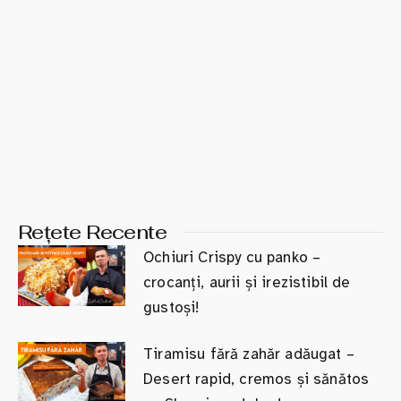
Rețete Recente
Ochiuri Crispy cu panko –
crocanți, aurii și irezistibil de
gustoși!
Tiramisu fără zahăr adăugat –
Desert rapid, cremos și sănătos