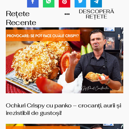
DESCOPERĂ
Rețete
REȚETE
Recente
Ochiuri Crispy cu panko – crocanți, aurii și
irezistibil de gustoși!