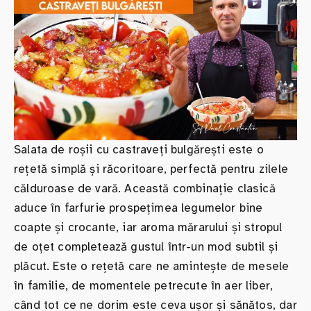
Salata de roșii cu castraveți bulgărești este o
rețetă simplă și răcoritoare, perfectă pentru zilele
călduroase de vară. Această combinație clasică
aduce în farfurie prospețimea legumelor bine
coapte și crocante, iar aroma mărarului și stropul
de oțet completează gustul într-un mod subtil și
plăcut. Este o rețetă care ne amintește de mesele
în familie, de momentele petrecute în aer liber,
când tot ce ne dorim este ceva ușor și sănătos, dar