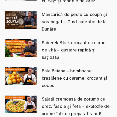
cu Skyr și rondele de orez
Mâncărică de pește cu ceapă și
sos bogat – Gust autentic de la
Dunăre
Șuberek Stick crocant cu carne
de vită – gustare rapidă și
sățioasă
Bala Baiana – bomboane
braziliene cu caramel crocant şi
cocos
Salată cremoasă de porumb cu
orez, fasole și feta – explozie de
arome într-un preparat rapid!