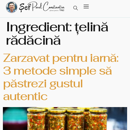
Ingredient:
țelină
rădăcină
Zarzavat pentru iarnă:
3 metode simple să
păstrezi gustul
autentic